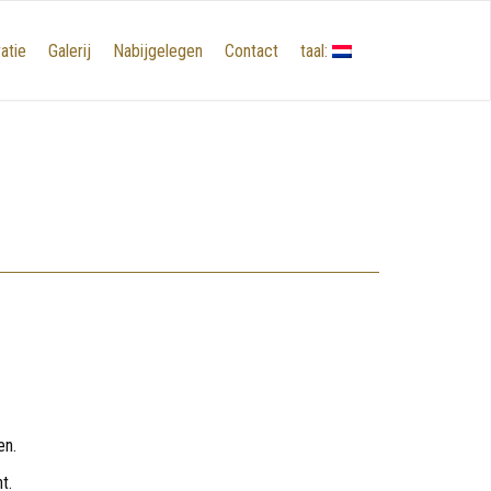
atie
Galerij
Nabijgelegen
Contact
taal:
en.
t.